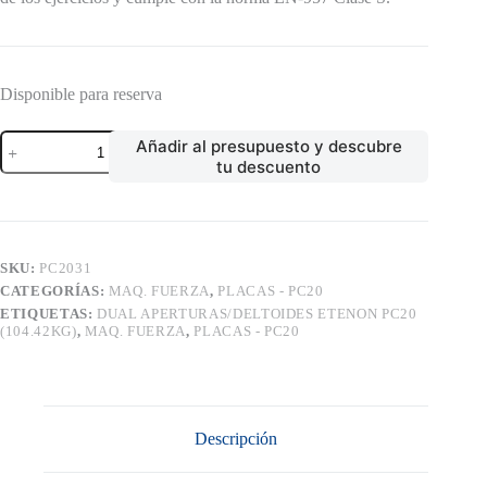
Disponible para reserva
DUAL
Añadir al presupuesto y descubre
APERTURAS/DELTOIDES
tu descuento
ETENON
PC20
(104.42KG)
cantidad
SKU:
PC2031
CATEGORÍAS:
MAQ. FUERZA
,
PLACAS - PC20
ETIQUETAS:
DUAL APERTURAS/DELTOIDES ETENON PC20
(104.42KG)
,
MAQ. FUERZA
,
PLACAS - PC20
Descripción