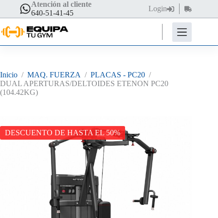
Saltar
Atención al cliente
Login
Carro
al
640-51-41-45
de
contenido
compra
Inicio
/
MAQ. FUERZA
/
PLACAS - PC20
/
DUAL APERTURAS/DELTOIDES ETENON PC20
(104.42KG)
DESCUENTO DE HASTA EL 50%