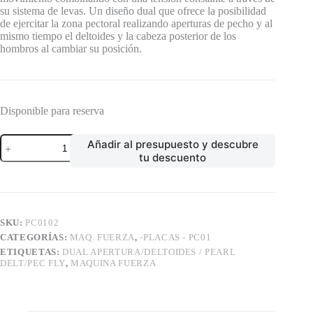
su sistema de levas. Un diseño dual que ofrece la posibilidad
de ejercitar la zona pectoral realizando aperturas de pecho y al
mismo tiempo el deltoides y la cabeza posterior de los
hombros al cambiar su posición.
Disponible para reserva
DUAL
Añadir al presupuesto y descubre
APERTURA/DELTOIDES
tu descuento
/
PEARL
DELT/PEC
FLY
cantidad
SKU:
PC0102
CATEGORÍAS:
MAQ. FUERZA
,
-PLACAS - PC01
ETIQUETAS:
DUAL APERTURA/DELTOIDES / PEARL
DELT/PEC FLY
,
MAQUINA FUERZA