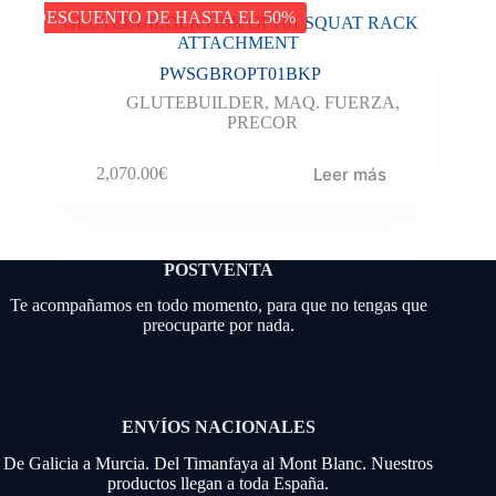
DESCUENTO DE HASTA EL 50%
GLUTEBUILDER GBR OPT01 SQUAT RACK
ATTACHMENT
PWSGBROPT01BKP
GLUTEBUILDER
,
MAQ. FUERZA
,
PRECOR
Leer más
2,070.00
€
POSTVENTA
Te acompañamos en todo momento, para que no tengas que
preocuparte por nada.
ENVÍOS NACIONALES
De Galicia a Murcia. Del Timanfaya al Mont Blanc. Nuestros
productos llegan a toda España.