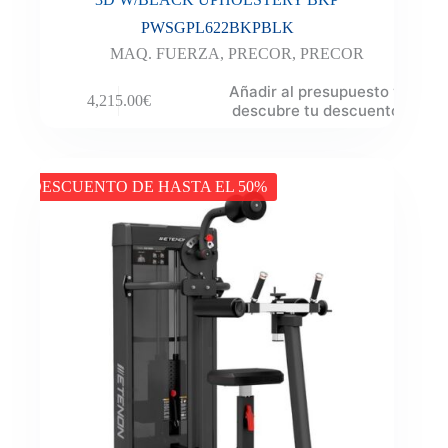
PWSGPL622BKPBLK
MAQ. FUERZA
,
PRECOR
,
PRECOR
Añadir al presupuesto y
4,215.00
€
descubre tu descuento
DESCUENTO DE HASTA EL 50%