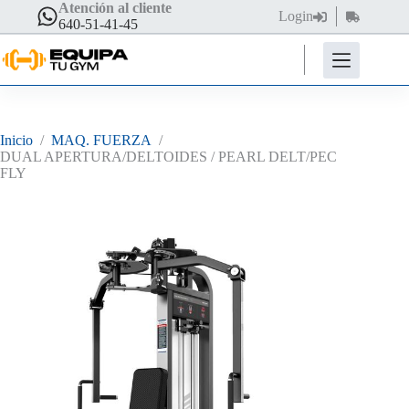
Saltar
Atención al cliente
Login
Carro
al
640-51-41-45
de
contenido
compra
Inicio
/
MAQ. FUERZA
/
DUAL APERTURA/DELTOIDES / PEARL DELT/PEC
FLY