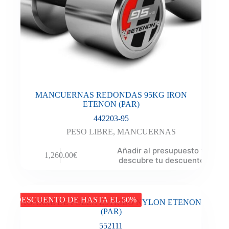
MANCUERNAS REDONDAS 95KG IRON
ETENON (PAR)
442203-95
PESO LIBRE
,
MANCUERNAS
Añadir al presupuesto y
1,260.00
€
descubre tu descuento
DESCUENTO DE HASTA EL 50%
AGARRE DE POLEA ESTRIBO NYLON ETENON
(PAR)
552111