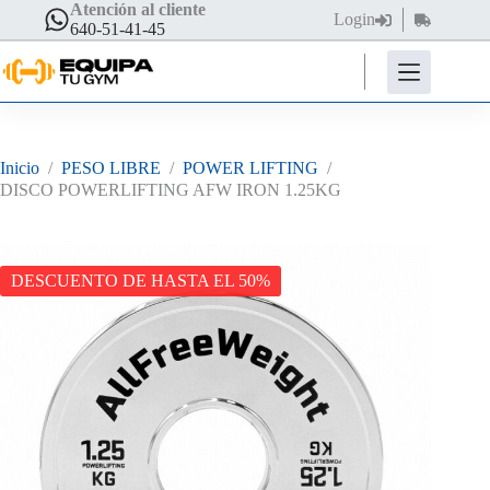
Saltar
Atención al cliente
Login
Carro
al
640-51-41-45
de
contenido
compra
Inicio
/
PESO LIBRE
/
POWER LIFTING
/
DISCO POWERLIFTING AFW IRON 1.25KG
DESCUENTO DE HASTA EL 50%