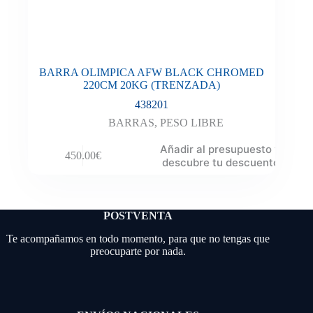
BARRA OLIMPICA AFW BLACK CHROMED
220CM 20KG (TRENZADA)
438201
BARRAS
,
PESO LIBRE
Añadir al presupuesto y
450.00
€
descubre tu descuento
POSTVENTA
Te acompañamos en todo momento, para que no tengas que
preocuparte por nada.