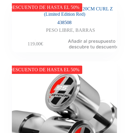
DESCUENTO DE HASTA EL 50%
BARRA ETENON CHROMED 120CM CURL Z
(Limited Edition Red)
438508
PESO LIBRE
,
BARRAS
Añadir al presupuesto y
119.00
€
descubre tu descuento
DESCUENTO DE HASTA EL 50%