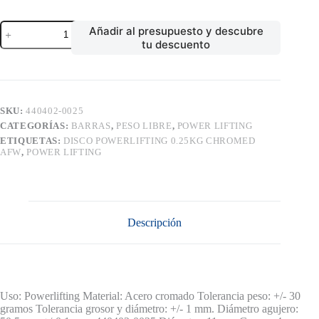
DISCO
Añadir al presupuesto y descubre
POWERLIFTING
tu descuento
0.25KG
CHROMED
AFW
cantidad
SKU:
440402-0025
CATEGORÍAS:
BARRAS
,
PESO LIBRE
,
POWER LIFTING
ETIQUETAS:
DISCO POWERLIFTING 0.25KG CHROMED
AFW
,
POWER LIFTING
Descripción
Uso: Powerlifting Material: Acero cromado Tolerancia peso: +/- 30
gramos Tolerancia grosor y diámetro: +/- 1 mm. Diámetro agujero: