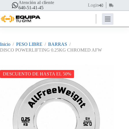
Saltar
Atención al cliente
Login
Carro
al
640-51-41-45
de
contenido
compra
Inicio
/
PESO LIBRE
/
BARRAS
/
DISCO POWERLIFTING 0.25KG CHROMED AFW
DESCUENTO DE HASTA EL 50%