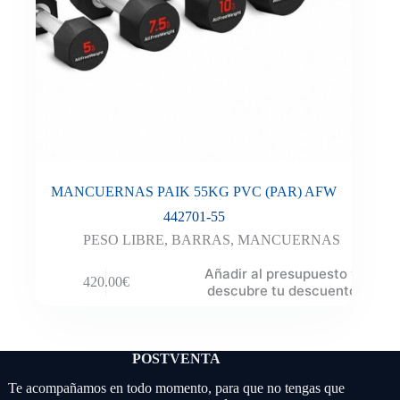
MANCUERNAS PAIK 55KG PVC (PAR) AFW
442701-55
PESO LIBRE
,
BARRAS
,
MANCUERNAS
Añadir al presupuesto y
420.00
€
descubre tu descuento
POSTVENTA
Te acompañamos en todo momento, para que no tengas que