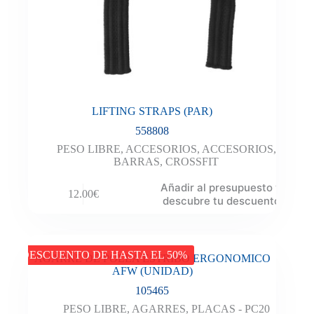
LIFTING STRAPS (PAR)
558808
PESO LIBRE
,
ACCESORIOS
,
ACCESORIOS
,
BARRAS
,
CROSSFIT
Añadir al presupuesto y
12.00
€
descubre tu descuento
DESCUENTO DE HASTA EL 50%
AGARRE DE POLEA ESTRIBO ERGONOMICO
AFW (UNIDAD)
105465
PESO LIBRE
,
AGARRES
,
PLACAS - PC20