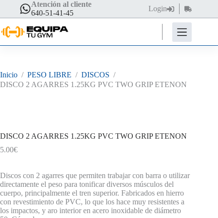
Saltar
Atención al cliente
Login
Carro
al
640-51-41-45
de
contenido
compra
Inicio
/
PESO LIBRE
/
DISCOS
/
DISCO 2 AGARRES 1.25KG PVC TWO GRIP ETENON
DESCUENTO DE HASTA EL 50%
DISCO 2 AGARRES 1.25KG PVC TWO GRIP ETENON
5.00
€
Discos con 2 agarres que permiten trabajar con barra o utilizar
directamente el peso para tonificar diversos músculos del
cuerpo, principalmente el tren superior. Fabricados en hierro
con revestimiento de PVC, lo que los hace muy resistentes a
los impactos, y aro interior en acero inoxidable de diámetro