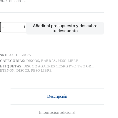
50. Cómodos…
DISCO
Añadir al presupuesto y descubre
2
tu descuento
AGARRES
1.25KG
PVC
TWO
GRIP
ETENON
SKU:
440103-0125
cantidad
CATEGORÍAS:
DISCOS
,
BARRAS
,
PESO LIBRE
ETIQUETAS:
DISCO 2 AGARRES 1.25KG PVC TWO GRIP
ETENON
,
DISCOS
,
PESO LIBRE
Descripción
Información adicional