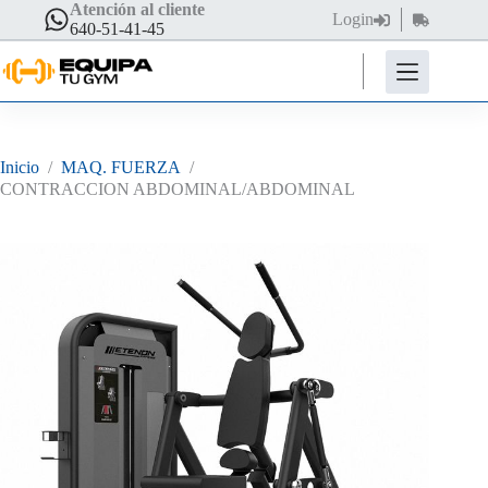
Saltar
Atención al cliente
Login
Carro
al
640-51-41-45
de
contenido
compra
Inicio
/
MAQ. FUERZA
/
CONTRACCION ABDOMINAL/ABDOMINAL