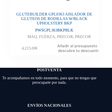
GLUTEBUILDER GPL0363 AISLADOR DE
GLUTEOS DE RODILLAS W/BLACK
UPHOLSTERY BKP
PWSGPL363BKPBLK
MAQ. FUERZA
,
PRECOR
,
PRECOR
Añadir al presupuesto y
4,215.00
€
descubre tu descuento
POSTVENTA
Te acompañamos en todo momento, para que no tengas que
preocuparte por nada.
ENVÍOS NACIONALES