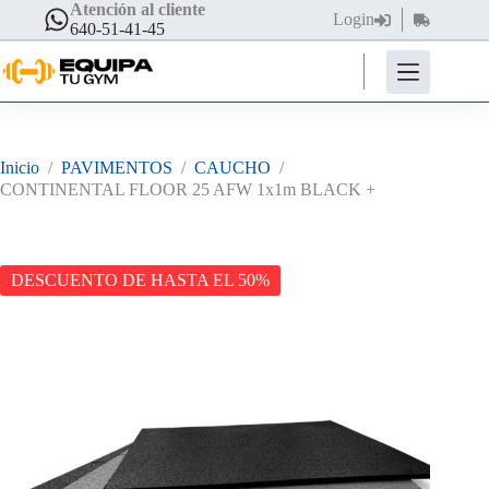
Saltar
Atención al cliente
Login
Carro
al
640-51-41-45
de
contenido
compra
Inicio
/
PAVIMENTOS
/
CAUCHO
/
CONTINENTAL FLOOR 25 AFW 1x1m BLACK +
DESCUENTO DE HASTA EL 50%