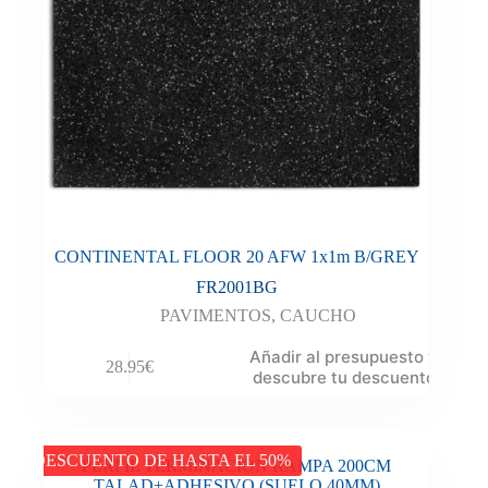
CONTINENTAL FLOOR 20 AFW 1x1m B/GREY
FR2001BG
PAVIMENTOS
,
CAUCHO
Añadir al presupuesto y
28.95
€
descubre tu descuento
DESCUENTO DE HASTA EL 50%
PERFIL TERMINACION RAMPA 200CM
TALAD+ADHESIVO (SUELO 40MM)