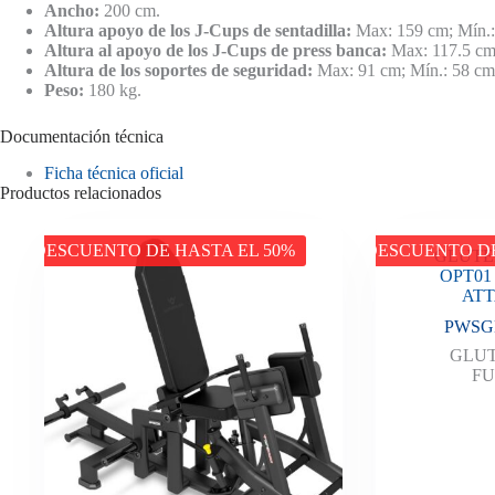
Ancho:
200 cm.
Altura apoyo de los J-Cups
de sentadilla:
Max: 159 cm; Mín.:
Altura al apoyo de los J-Cups de press banca:
Max: 117.5 cm;
Altura de los soportes de seguridad:
Max: 91 cm; Mín.: 58 cm
Peso:
180 kg.
Documentación técnica
Ficha técnica oficial
Productos relacionados
DESCUENTO DE HASTA EL 50%
DESCUENTO DE
GLUTE
OPT01
AT
PWSG
GLU
F