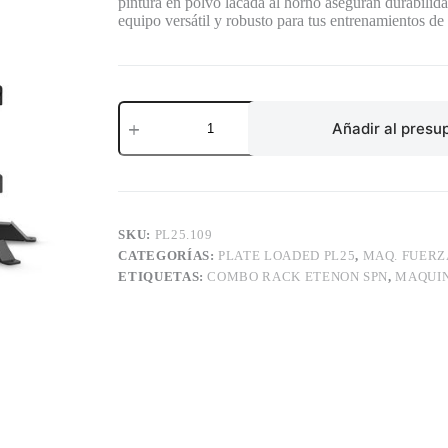
pintura en polvo lacada al horno aseguran durabilid
equipo versátil y robusto para tus entrenamientos de
COMBO
RACK
Añadir al presu
ETENON
SPN
cantidad
SKU:
PL25.109
CATEGORÍAS:
PLATE LOADED PL25
,
MAQ. FUERZ
ETIQUETAS:
COMBO RACK ETENON SPN
,
MAQUIN