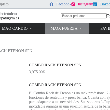
pleto
Facebook
Instagram
Linke
ectrónico:
ipatugym.es
Sin
resultados
MAQ CARDIO
MAQ. FUERZA
PAV
CK ETENON SPN
COMBO RACK ETENON SPN
3,975.00
€
COMBO RACK ETENON SPN
El Combo Rack de Etenon es un rack profesional 2 
funciones de sentadilla y press banca. Cuenta con aju
para adaptarse a tus necesidades. Sus soportes J-Cup 
inoxidable garantizan una sujeción segura de la barra.