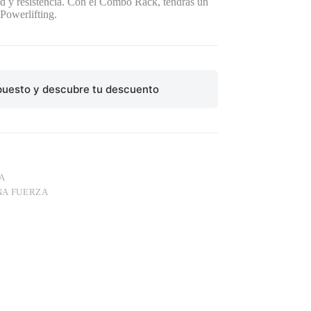
ad y resistencia. Con el Combo Rack, tendrás un
 Powerlifting.
puesto y descubre tu descuento
A
A FUERZA