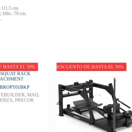
 111.5 cm.
 Mín.: 70 cm.
.
 HASTA EL 50%
DESCUENTO DE HASTA EL 50%
BUILDER GBR
 SQUAT RACK
TACHMENT
BROPT01BKP
TEBUILDER
,
MAQ.
UERZA
,
PRECOR