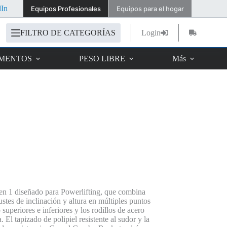
dIn
Equipos Profesionales
Equipos para el hogar
FILTRO DE CATEGORÍAS
Login
Carro
de
compra
IMENTOS
PESO LIBRE
Más
en 1 diseñado para Powerlifting, que combina
stes de inclinación y altura en múltiples puntos
superiores e inferiores y los rodillos de acero
 El tapizado de polipiel resistente al sudor y la