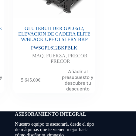
E
GLUTEBUILDER GPL0612,
Y
ELEVACION DE CADERA ELITE
W/BLACK UPHOLSTERY BKP
PWSGPL612BKPBLK
MAQ. FUERZA
,
PRECOR
,
PRECOR
Añadir al
 y
presupuesto y
5,645.00
€
descubre tu
descuento
ASESORAMIENTO INTEGRAL
Nuestro equipo te asesorará, desde el tipo
de máquinas que te vienen mejor hasta
cómo diseñar tu gimnasio.