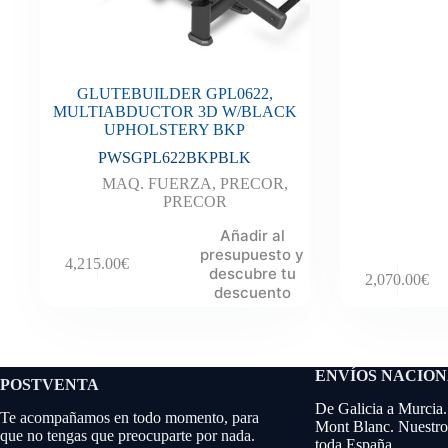
GLUTEBUILDER GPL0622,
MULTIABDUCTOR 3D W/BLACK
UPHOLSTERY BKP
PWSGPL622BKPBLK
MAQ. FUERZA
,
PRECOR
,
PRECOR
Añadir al
presupuesto y
4,215.00
€
descubre tu
2,070.00
€
descuento
ENVÍOS NACIO
POSTVENTA
De Galicia a Murcia.
Te acompañamos en todo momento, para
Mont Blanc. Nuestros
que no tengas que preocuparte por nada.
toda España.