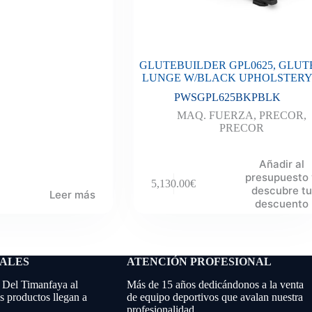
GLUTEBUILDER GPL0625, GLUT
LUNGE W/BLACK UPHOLSTER
PWSGPL625BKPBLK
MAQ. FUERZA
,
PRECOR
,
PRECOR
Añadir al
presupuesto
5,130.00
€
descubre tu
Leer más
descuento
NALES
ATENCIÓN PROFESIONAL
 Del Timanfaya al
Más de 15 años dedicándonos a la venta
 productos llegan a
de equipo deportivos que avalan nuestra
profesionalidad.