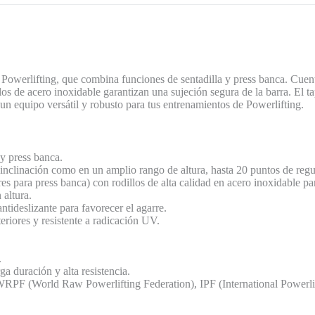
werlifting, que combina funciones de sentadilla y press banca. Cuenta 
los de acero inoxidable garantizan una sujeción segura de la barra. El tap
n equipo versátil y robusto para tus entrenamientos de Powerlifting.
y press banca.
en inclinación como en un amplio rango de altura, hasta 20 puntos de regu
res para press banca) con rodillos de alta calidad en acero inoxidable pa
 altura.
antideslizante para favorecer el agarre.
eriores y resistente a radicación UV.
.
a duración y alta resistencia.
PF (World Raw Powerlifting Federation), IPF (International Powerlif