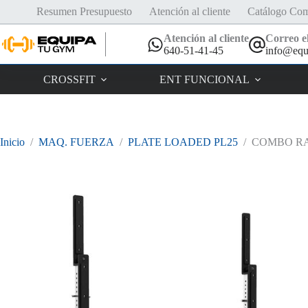
Saltar
Resumen Presupuesto
Atención al cliente
Catálogo Com
al
contenido
Atención al cliente
Correo el
640-51-41-45
info@equ
CROSSFIT
ENT FUNCIONAL
Inicio
/
MAQ. FUERZA
/
PLATE LOADED PL25
/
COMBO RA