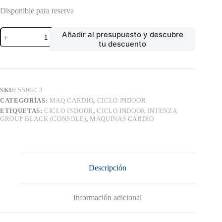
Disponible para reserva
CICLO
Añadir al presupuesto y descubre
INDOOR
tu descuento
INTENZA
GROUP
BLACK
(CONSOLE)
cantidad
SKU:
550GC3
CATEGORÍAS:
MAQ CARDIO
,
CICLO INDOOR
ETIQUETAS:
CICLO INDOOR
,
CICLO INDOOR INTENZA
GROUP BLACK (CONSOLE)
,
MAQUINAS CARDIO
Descripción
Información adicional