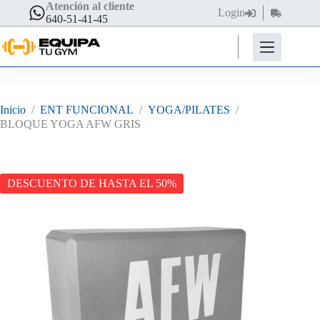
Saltar
Atención al cliente
Login
Carro
al
640-51-41-45
de
contenido
compra
Inicio
/
ENT FUNCIONAL
/
YOGA/PILATES
/
BLOQUE YOGA AFW GRIS
DESCUENTO DE HASTA EL 50%