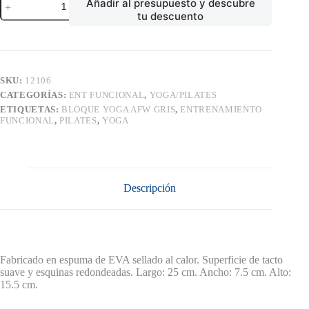
Añadir al presupuesto y descubre
YOGA
tu descuento
AFW
GRIS
cantidad
SKU:
12106
CATEGORÍAS:
ENT FUNCIONAL
,
YOGA/PILATES
ETIQUETAS:
BLOQUE YOGA AFW GRIS
,
ENTRENAMIENTO
FUNCIONAL
,
PILATES
,
YOGA
Descripción
Fabricado en espuma de EVA sellado al calor. Superficie de tacto
suave y esquinas redondeadas. Largo: 25 cm. Ancho: 7.5 cm. Alto:
15.5 cm.