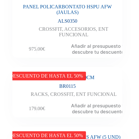
PANEL POLICARBONTATO HSPU AFW
(JAULAS)
ALS0350
CROSSFIT
,
ACCESORIOS
,
ENT
FUNCIONAL
Añadir al presupuesto y
975.00
€
descubre tu descuento
DESCUENTO DE HASTA EL 50%
CONECTOR TR3 110CM
BR0115
RACKS
,
CROSSFIT
,
ENT FUNCIONAL
Añadir al presupuesto y
179.00
€
descubre tu descuento
DESCUENTO DE HASTA EL 50%
RACK BALONES MEDICINALES AFW (5 UND)