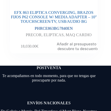
EFX 863 ELIPTICA CONVERGING, BRAZOS
FIJOS P62 CONSOLE W/ MEDIA ADAPTER – 10″
TOUCHSCREEN/TV, USB/AUDIO BG
PHRCE863BG7840EN
PRECOR
,
ELIPTICAS
,
MAQ CARDIO
Añadir al presupuesto y
18,030.00
€
descubre tu descuento
POSTVENTA
Te acompañamos en todo momento, para que no tengas que
preocuparte por nada.
ENVÍOS NACIONALES