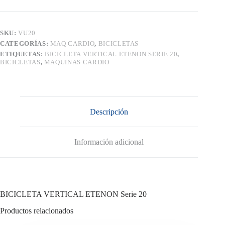
20
cantidad
SKU:
VU20
CATEGORÍAS:
MAQ CARDIO
,
BICICLETAS
ETIQUETAS:
BICICLETA VERTICAL ETENON SERIE 20
,
BICICLETAS
,
MAQUINAS CARDIO
Descripción
Información adicional
BICICLETA VERTICAL ETENON Serie 20
Productos relacionados