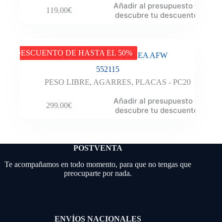
Añadir al presupuesto y
119.00
€
descubre tu descuento
DESCUENTO DE HASTA EL 50%
SET 8 AGARRES DE POLEA AFW
552115
PESO LIBRE
,
AGARRES
,
PLACAS - PC20
Añadir al presupuesto y
299.00
€
descubre tu descuento
POSTVENTA
Te acompañamos en todo momento, para que no tengas que
preocuparte por nada.
ENVÍOS NACIONALES