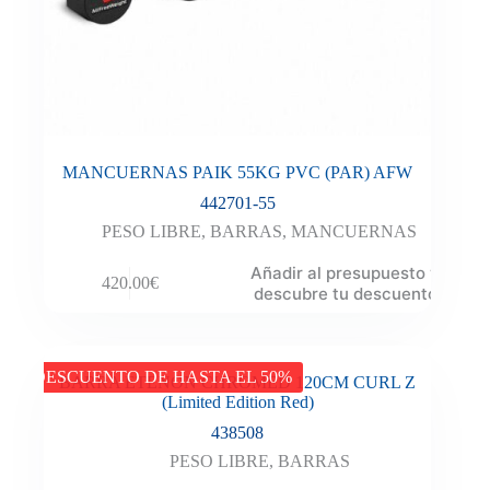
MANCUERNAS PAIK 55KG PVC (PAR) AFW
442701-55
PESO LIBRE
,
BARRAS
,
MANCUERNAS
Añadir al presupuesto y
420.00
€
descubre tu descuento
DESCUENTO DE HASTA EL 50%
BARRA ETENON CHROMED 120CM CURL Z
(Limited Edition Red)
438508
PESO LIBRE
,
BARRAS