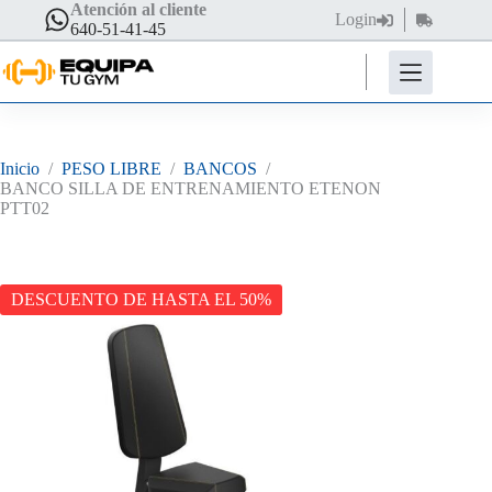
Saltar
Atención al cliente
Login
Carro
al
640-51-41-45
de
contenido
compra
Inicio
/
PESO LIBRE
/
BANCOS
/
BANCO SILLA DE ENTRENAMIENTO ETENON
PTT02
DESCUENTO DE HASTA EL 50%