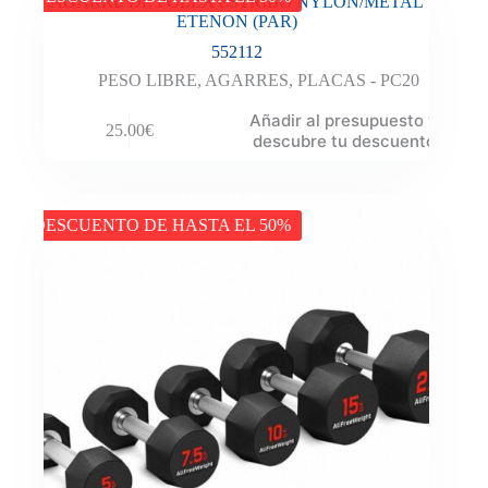
AGARRE DE POLEA ESTRIBO NYLON/METAL
ETENON (PAR)
552112
PESO LIBRE
,
AGARRES
,
PLACAS - PC20
Añadir al presupuesto y
25.00
€
descubre tu descuento
DESCUENTO DE HASTA EL 50%