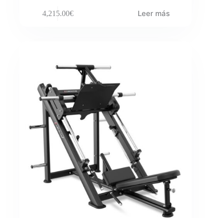
Leer más
4,215.00
€