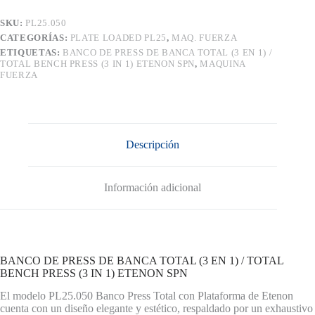
(3
EN
SKU:
PL25.050
1)
CATEGORÍAS:
PLATE LOADED PL25
,
MAQ. FUERZA
/
ETIQUETAS:
BANCO DE PRESS DE BANCA TOTAL (3 EN 1) /
TOTAL
TOTAL BENCH PRESS (3 IN 1) ETENON SPN
,
MAQUINA
BENCH
FUERZA
PRESS
(3
IN
1)
ETENON
SPN
Descripción
cantidad
Información adicional
BANCO DE PRESS DE BANCA TOTAL (3 EN 1) / TOTAL
BENCH PRESS (3 IN 1) ETENON SPN
El modelo PL25.050 Banco Press Total con Plataforma de Etenon
cuenta con un diseño elegante y estético, respaldado por un exhaustivo