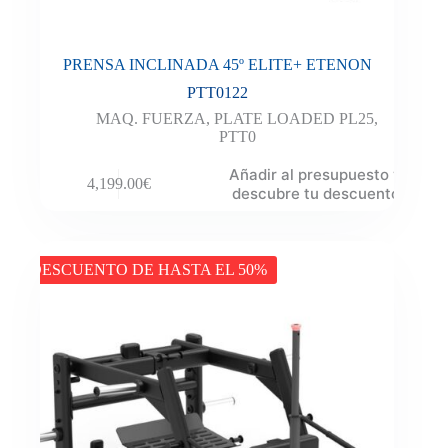
PRENSA INCLINADA 45º ELITE+ ETENON
PTT0122
MAQ. FUERZA
,
PLATE LOADED PL25
,
PTT0
Añadir al presupuesto y
4,199.00
€
descubre tu descuento
DESCUENTO DE HASTA EL 50%